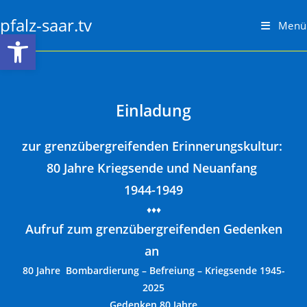
Zum
pfalz-saar.tv
Inhalt
Menü
Werkzeugleiste öffnen
springen
Einladung
zur grenzübergreifenden Erinnerungskultur:
80 Jahre
Kriegsende und Neuanfang
1944-1949
♦♦♦
Aufruf zum grenzübergreifenden Gedenken
an
80 Jahre Bombardierung – Befreiung – Kriegsende 1945-
2025
Gedenken 80 Jahre