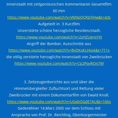
Innenstadt mit zeitgenössischen Kommentaren Gesamtfilm
60 min
https://www.youtube.com/watch?v=VM9pQQNQlHw&t=43s
Aufgeteilt in 3 Kurzfilm
Unzerstörte schöne herzogliche Residenzstadt,
https://www.youtube.com/watch?v=2zHZUgnsYJ0
Angriff der Bomber, Ausschnitte aus
https://www.youtube.com/watch?v=ByDKoKLHipA&t=711s
die völlig zerstörte herzogliche Innenstadt von Zweibrücken
https://www.youtube.com/watch?v=Cp2PqvRQn7M
3. Zeitzeugenberichte aus und über die
Himmelsbergkeller Zufluchtsort und Rettung vieler
Zweibrücker mit einem Dokumentarfilm von Ewald Knoll,
https://www.youtube.com/watch?v=UGxbOGdE7AU&t=166s
Gedenkfeier 14.März 2005 vor dem Schloss mit
Ansprache von Prof. Dr. Reichling, Oberbürgermeister